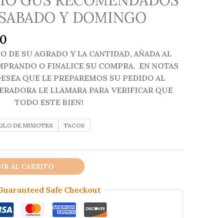
 SABADO Y DOMINGO
Rango
00
de
O DE SU AGRADO Y LA CANTIDAD, AÑADA AL
precios:
MPRANDO O FINALICE SU COMPRA. EN NOTAS
desde
ESEA QUE LE PREPAREMOS SU PEDIDO AL
$30.00
ERADORA LE LLAMARA PARA VERIFICAR QUE
hasta
TODO ESTE BIEN!
$350.00
KILO DE MIXIOTES
TACOS
IR AL CARRITO
Guaranteed Safe Checkout