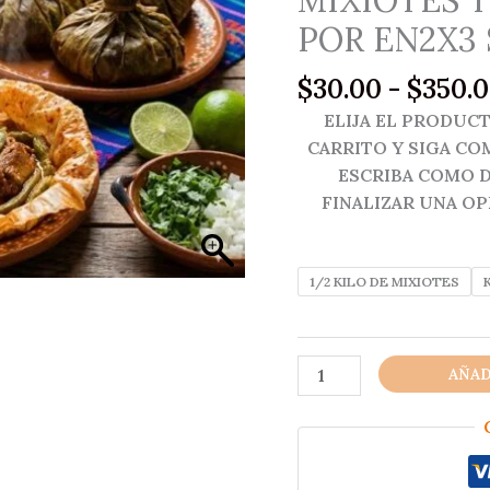
POR EN2X3
$
30.00
-
$
350.
ELIJA EL PRODUCT
CARRITO Y SIGA CO
ESCRIBA COMO D
FINALIZAR UNA OP
1/2 KILO DE MIXIOTES
MIXIOTES
AÑAD
TIO
GUS
RECOMENDADOS
POR