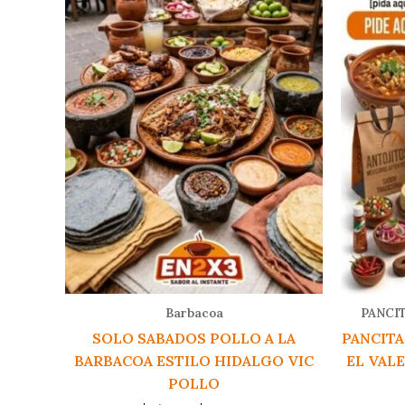
Barbacoa
PANCI
SOLO SABADOS POLLO A LA
PANCITA
BARBACOA ESTILO HIDALGO VIC
EL VAL
POLLO