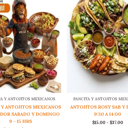
TA Y ANTOJITOS MEXICANOS
PANCITA Y ANTOJITOS MEX
 Y ANTOJITOS MEXICANOS
ANTOJITOS ROSY SAB Y
EDOR SABADO Y DOMINGO
9:30 A 14:00
9 – 15 HRS
R
$
15.00
-
$
37.00
de