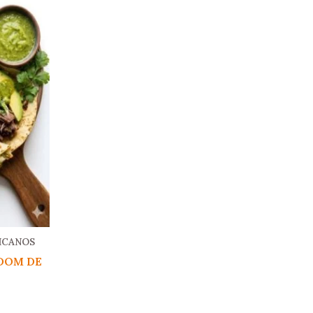
ICANOS
 DOM DE
ango