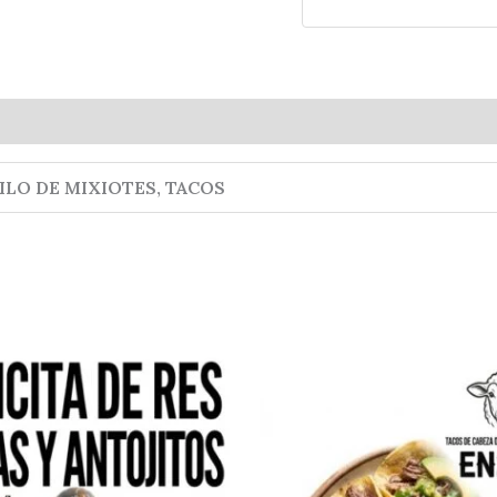
EN2X3
SABADO
Y
DOMINGO
cantidad
KILO DE MIXIOTES, TACOS