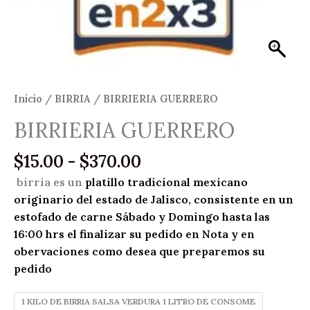
Inicio
/
BIRRIA
/ BIRRIERIA GUERRERO
BIRRIERIA GUERRERO
Rango
$
15.00
-
$
370.00
de
birria
es un
platillo tradicional mexicano
precios:
originario del estado de Jalisco, consistente en un
desde
estofado de carne Sábado y Domingo hasta las
$15.00
16:00 hrs el finalizar su pedido en Nota y en
hasta
obervaciones como desea que preparemos su
$370.00
pedido
1 KILO DE BIRRIA SALSA VERDURA 1 LITRO DE CONSOME