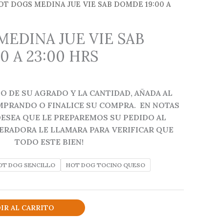
OT DOGS MEDINA JUE VIE SAB DOMDE 19:00 A
EDINA JUE VIE SAB
0 A 23:00 HRS
Rango
de
O DE SU AGRADO Y LA CANTIDAD, AÑADA AL
precios:
MPRANDO O FINALICE SU COMPRA. EN NOTAS
desde
ESEA QUE LE PREPAREMOS SU PEDIDO AL
$30.00
ERADORA LE LLAMARA PARA VERIFICAR QUE
hasta
TODO ESTE BIEN!
$45.00
OT DOG SENCILLO
HOT DOG TOCINO QUESO
IR AL CARRITO