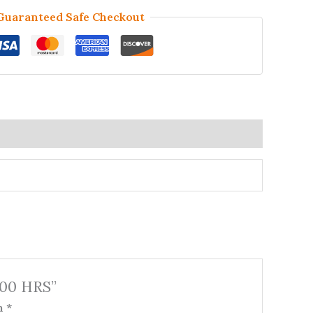
Guaranteed Safe Checkout
:00 HRS”
on
*