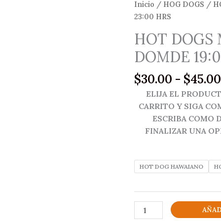
Inicio
/
HOG DOGS
/ H
23:00 HRS
HOT DOGS M
DOMDE 19:0
$
30.00
-
$
45.00
ELIJA EL PRODUCT
CARRITO Y SIGA CO
ESCRIBA COMO D
FINALIZAR UNA OP
HOT DOG HAWAIANO
H
HOT
AÑAD
DOGS