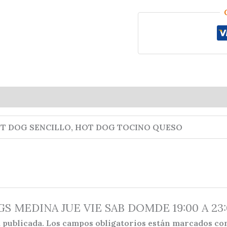
MEDINA
JUE
VIE
SAB
DOMDE
19:00
A
23:00
HRS
cantidad
T DOG SENCILLO, HOT DOG TOCINO QUESO
DOGS MEDINA JUE VIE SAB DOMDE 19:00 A 23
 publicada.
Los campos obligatorios están marcados c