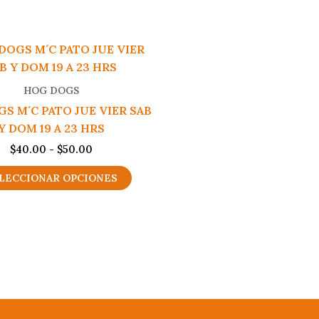
HOG DOGS
S M´C PATO JUE VIER SAB
Y DOM 19 A 23 HRS
Rango
$
40.00
-
$
50.00
de
Este
precios:
LECCIONAR OPCIONES
producto
desde
$40.00
tiene
hasta
múltiples
$50.00
variantes.
Las
opciones
se
pueden