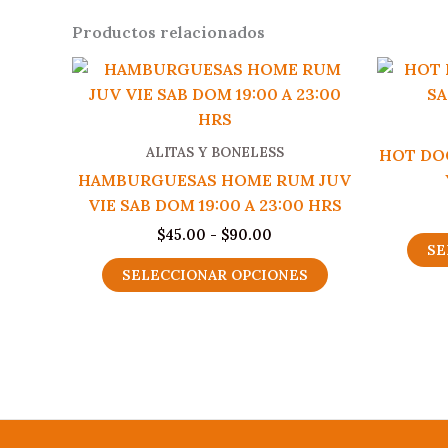
Productos relacionados
ALITAS Y BONELESS
HOT DOG
HAMBURGUESAS HOME RUM JUV
VIE SAB DOM 19:00 A 23:00 HRS
Rango
$
45.00
-
$
90.00
SE
de
Este
precios:
SELECCIONAR OPCIONES
producto
desde
$45.00
tiene
hasta
múltiples
$90.00
variantes.
Las
opciones
se