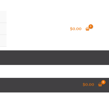
$
0.00
$
0.00