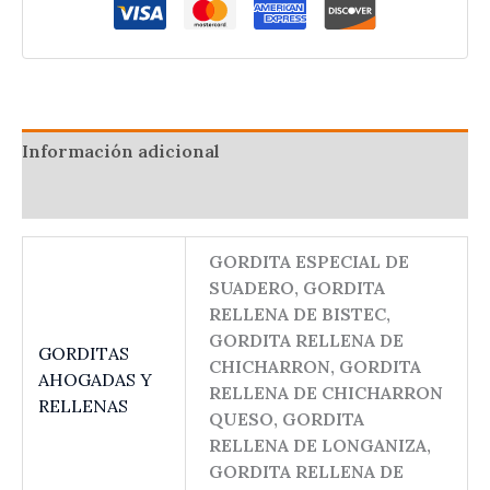
SABADO
Y
DOMINGO
9-
15
Información adicional
HRS
cantidad
Valoraciones (0)
GORDITA ESPECIAL DE
SUADERO, GORDITA
RELLENA DE BISTEC,
GORDITA RELLENA DE
GORDITAS
CHICHARRON, GORDITA
AHOGADAS Y
RELLENA DE CHICHARRON
RELLENAS
QUESO, GORDITA
RELLENA DE LONGANIZA,
GORDITA RELLENA DE