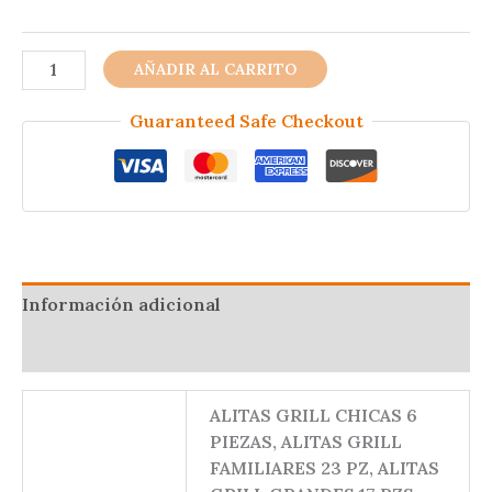
ALITAS
AÑADIR AL CARRITO
GRILL
BONELESS
Guaranteed Safe Checkout
Y
TENDER
JUE
VIER
SAB
Y
Información adicional
DOM
19:00
Valoraciones (0)
HRS
23.30
ALITAS GRILL CHICAS 6
cantidad
PIEZAS, ALITAS GRILL
FAMILIARES 23 PZ, ALITAS