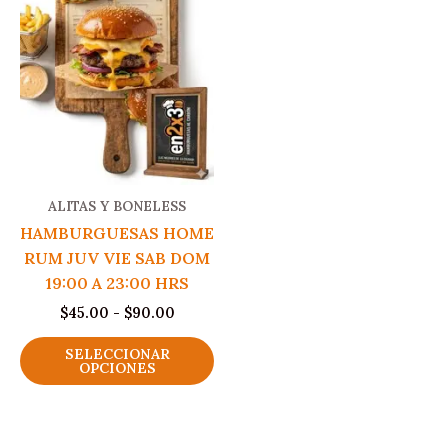
ALITAS Y BONELESS
HAMBURGUESAS HOME
RUM JUV VIE SAB DOM
19:00 A 23:00 HRS
Rango
$
45.00
-
$
90.00
de
Este
precios:
SELECCIONAR
producto
desde
OPCIONES
$45.00
tiene
hasta
múltiples
$90.00
variantes.