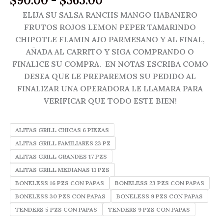
$
90.00
-
$
365.00
de
ELIJA SU SALSA RANCHS MANGO HABANERO
precios:
FRUTOS ROJOS LEMON PEPER TAMARINDO
desde
CHIPOTLE FLAMIN AJO PARMESANO Y AL FINAL,
$90.00
AÑADA AL CARRITO Y SIGA COMPRANDO O
hasta
FINALICE SU COMPRA. EN NOTAS ESCRIBA COMO
$365.00
DESEA QUE LE PREPAREMOS SU PEDIDO AL
FINALIZAR UNA OPERADORA LE LLAMARA PARA
VERIFICAR QUE TODO ESTE BIEN!
ALITAS GRILL CHICAS 6 PIEZAS
ALITAS GRILL FAMILIARES 23 PZ
ALITAS GRILL GRANDES 17 PZS
ALITAS GRILL MEDIANAS 11 PZS
BONELESS 16 PZS CON PAPAS
BONELESS 23 PZS CON PAPAS
BONELESS 30 PZS CON PAPAS
BONELESS 9 PZS CON PAPAS
TENDERS 5 PZS CON PAPAS
TENDERS 9 PZS CON PAPAS