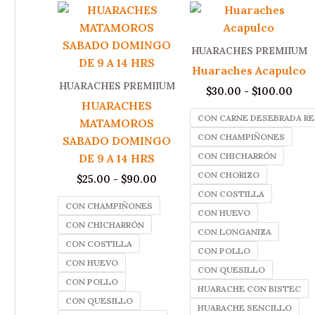
HUARACHES PREMIIUM
Huaraches Acapulco
HUARACHES PREMIIUM
Ran
$
30.00
-
$
100.00
de
HUARACHES
prec
CON CARNE DESEBRADA RE
MATAMOROS
desd
CON CHAMPIÑONES
SABADO DOMINGO
$30
hast
CON CHICHARRÓN
DE 9 A 14 HRS
$10
CON CHORIZO
Rango
$
25.00
-
$
90.00
de
CON COSTILLA
precios:
CON CHAMPIÑONES
CON HUEVO
desde
CON CHICHARRÓN
$25.00
CON LONGANIZA
hasta
CON COSTILLA
CON POLLO
$90.00
CON HUEVO
CON QUESILLO
CON POLLO
HUARACHE CON BISTEC
CON QUESILLO
HUARACHE SENCILLO