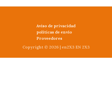
c
pr
a
r
Aviso de privacidad
políticas de envío
Proveedores
Copyright © 2026 | en2X3 EN 2X3